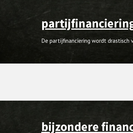
partijfinancierin
De partijfinanciering wordt drastisch
bijzondere finan