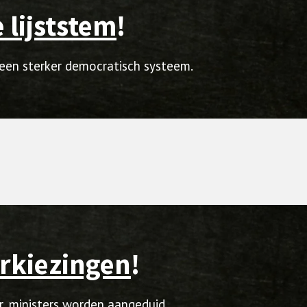
 lijststem
!
 een sterker democratisch systeem.
rkiezingen
!
, ministers worden aangeduid,