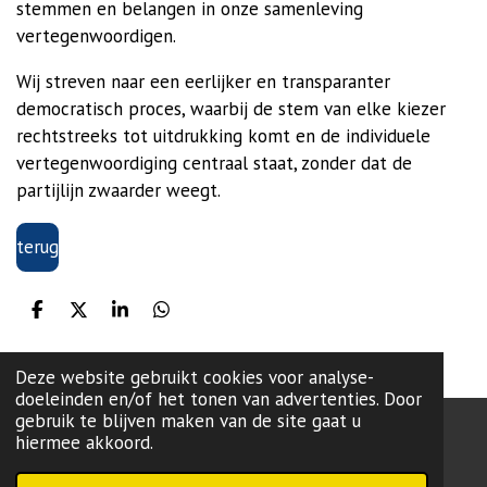
stemmen en belangen in onze samenleving
vertegenwoordigen.
Wij streven naar een eerlijker en transparanter
democratisch proces, waarbij de stem van elke kiezer
rechtstreeks tot uitdrukking komt en de individuele
vertegenwoordiging centraal staat, zonder dat de
partijlijn zwaarder weegt.
terug
D
D
S
D
e
e
h
e
l
e
a
l
e
l
r
e
Deze website gebruikt cookies voor analyse-
n
e
n
doeleinden en/of het tonen van advertenties. Door
gebruik te blijven maken van de site gaat u
hiermee akkoord.
onze lokale partij:
L99
-Brugge
Powered by
JouwWeb