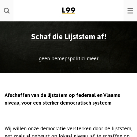
Ga
direct
naar
de
Schaf die Lijststem af!
hoofdinhoud
geen beroepspolitici meer
Afschaffen van de lijststem op federaal en Vlaams
niveau, voor een sterker democratisch systeem
Wij willen onze democratie versterken door de lijststem,
net zoals al gebeurt op lokaal niveau, af te schaffen op