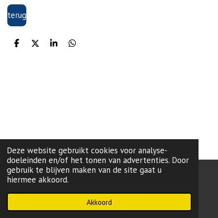
terug
D
D
S
D
e
e
h
e
l
e
a
l
e
l
r
e
n
e
n
Deze website gebruikt cookies voor analyse-
doeleinden en/of het tonen van advertenties. Door
gebruik te blijven maken van de site gaat u
hiermee akkoord.
onze lokale partij:
L99
-Brugge
Powered by
JouwWeb
Akkoord