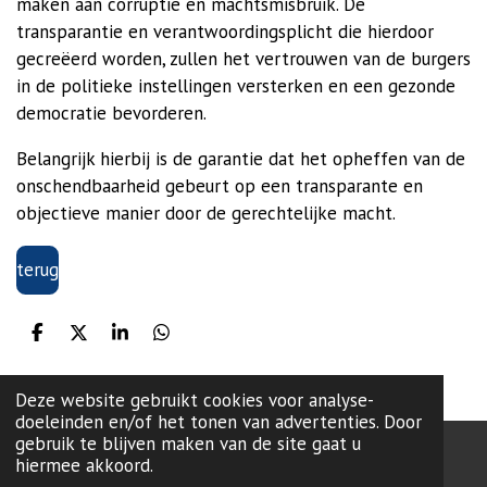
maken aan corruptie en machtsmisbruik. De
transparantie en verantwoordingsplicht die hierdoor
gecreëerd worden, zullen het vertrouwen van de burgers
in de politieke instellingen versterken en een gezonde
democratie bevorderen.
Belangrijk hierbij is de garantie dat het opheffen van de
onschendbaarheid gebeurt op een transparante en
objectieve manier door de gerechtelijke macht.
terug
D
D
S
D
e
e
h
e
l
e
a
l
e
l
r
e
Deze website gebruikt cookies voor analyse-
n
e
n
doeleinden en/of het tonen van advertenties. Door
gebruik te blijven maken van de site gaat u
hiermee akkoord.
onze lokale partij:
L99
-Brugge