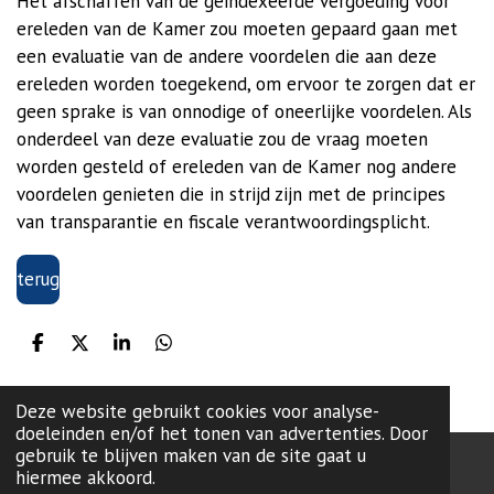
Het afschaffen van de geïndexeerde vergoeding voor
ereleden van de Kamer zou moeten gepaard gaan met
een evaluatie van de andere voordelen die aan deze
ereleden worden toegekend, om ervoor te zorgen dat er
geen sprake is van onnodige of oneerlijke voordelen. Als
onderdeel van deze evaluatie zou de vraag moeten
worden gesteld of ereleden van de Kamer nog andere
voordelen genieten die in strijd zijn met de principes
van transparantie en fiscale verantwoordingsplicht.
terug
D
D
S
D
e
e
h
e
l
e
a
l
e
l
r
e
Deze website gebruikt cookies voor analyse-
n
e
n
doeleinden en/of het tonen van advertenties. Door
gebruik te blijven maken van de site gaat u
hiermee akkoord.
onze lokale partij:
L99
-Brugge