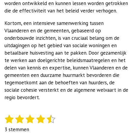
worden ontwikkeld en kunnen lessen worden getrokken
die de effectiviteit van het beleid verder verhogen.
Kortom, een intensieve samenwerking tussen
Vlaanderen en de gemeenten, gebaseerd op
onderbouwde inzichten, is van cruciaal belang om de
uitdagingen op het gebied van sociale woningen en
betaalbare huisvesting aan te pakken. Door gezamenlijk
te werken aan doelgerichte beleidsmaatregelen en het
delen van kennis en expertise, kunnen Vlaanderen en de
gemeenten een duurzame huurmarkt bevorderen die
tegemoetkomt aan de behoeften van huurders, de
sociale cohesie versterkt en de algemene welvaart in de
regio bevordert.
1
2
3
4
5
S
R
t
a
s
s
s
s
s
3 stemmen
e
t