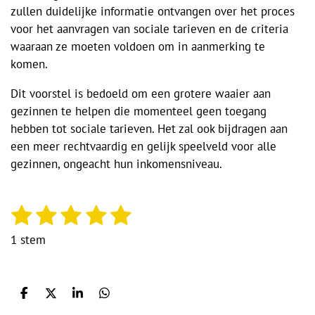
zullen duidelijke informatie ontvangen over het proces
voor het aanvragen van sociale tarieven en de criteria
waaraan ze moeten voldoen om in aanmerking te
komen.
Dit voorstel is bedoeld om een grotere waaier aan
gezinnen te helpen die momenteel geen toegang
hebben tot sociale tarieven. Het zal ook bijdragen aan
een meer rechtvaardig en gelijk speelveld voor alle
gezinnen, ongeacht hun inkomensniveau.
1
2
3
4
5
S
R
t
a
s
s
s
s
s
1 stem
e
t
t
t
t
t
t
m
i
m
e
e
e
e
e
n
e
r
r
r
r
r
D
D
S
D
g
n
e
e
h
e