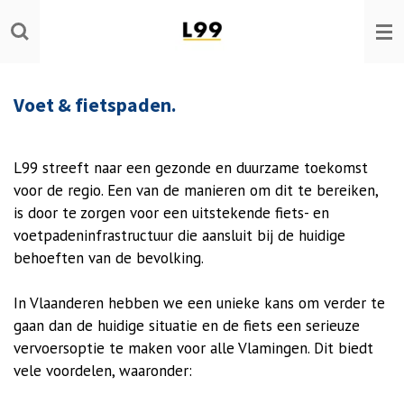
Ga
direct
naar
de
Voet & fietspaden.
hoofdinhoud
L99
streeft
naar
een
gezonde
en
duurzame
toekomst
voor
de
regio
. Een
van
de
manieren
om
dit
te
bereiken
,
is
door
te
zorgen
voor
een
uitstekende
fiets-
en
voetpadeninfrastructuur
die
aansluit
bij
de
huidige
behoeften
van
de
bevolking
.
In
Vlaanderen
hebben
we
een
unieke
kans
om
verder
te
gaan
dan
de
huidige
situatie
en
de
fiets
een
serieuze
vervoersoptie
te
maken
voor
alle
Vlamingen
.
Dit
biedt
vele
voordelen
,
waaronder
: