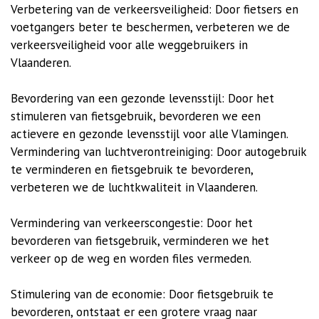
Verbetering
van
de
verkeersveiligheid
:
Door
fietsers
en
voetgangers
beter
te
beschermen
,
verbeteren
we
de
verkeersveiligheid
voor
alle
weggebruikers
in
Vlaanderen
.
Bevordering
van
een
gezonde
levensstijl
:
Door
het
stimuleren
van
fietsgebruik
,
bevorderen
we
een
actievere
en
gezonde
levensstijl
voor
alle
Vlamingen
.
Vermindering
van
luchtverontreiniging
:
Door
autogebruik
te
verminderen
en
fietsgebruik
te
bevorderen
,
verbeteren
we
de
luchtkwaliteit
in
Vlaanderen
.
Vermindering
van
verkeerscongestie
:
Door
het
bevorderen
van
fietsgebruik
,
verminderen
we
het
verkeer
op
de
weg
en
worden
files
vermeden
.
Stimulering
van
de
economie
:
Door
fietsgebruik
te
bevorderen
,
ontstaat
er
een
grotere
vraag
naar