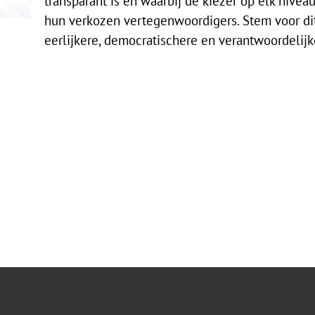
transparant is en waarbij de kiezer op elk nivea
hun verkozen vertegenwoordigers. Stem voor d
eerlijkere, democratischere en verantwoordelijke