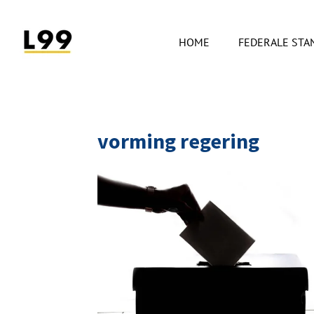
Ga
direct
HOME
FEDERALE ST
naar
de
hoofdinhoud
vorming regering