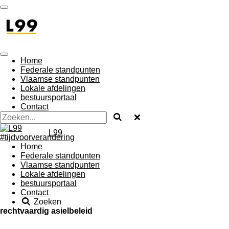
Ga
direct
naar
de
hoofdinhoud
Home
Federale standpunten
Vlaamse standpunten
Lokale afdelingen
bestuursportaal
Contact
L99
Home
Federale standpunten
Vlaamse standpunten
Lokale afdelingen
bestuursportaal
Contact
Zoeken
rechtvaardig asielbeleid