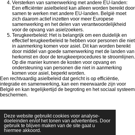
Versterken van samenwerking met andere EU-landen:
Een efficiënter asielbeleid kan alleen worden bereikt door
samen te werken met andere EU-landen. België moet
zich daarom actief inzetten voor meer Europese
samenwerking en het delen van verantwoordelijkheid
voor de opvang van asielzoekers.
Terugkeerbeleid: Het is belangrijk om een duidelijk en
effectief terugkeerbeleid te hebben voor personen die niet
in aanmerking komen voor asiel. Dit kan worden bereikt
door middel van goede samenwerking met de landen van
herkomst en door de terugkeerprocedures te stroomlijnen.
Op die manier kunnen de kosten voor opvang en
ondersteuning van personen die niet in aanmerking
komen voor asiel, beperkt worden.
Een rechtvaardig asielbeleid dat gericht is op efficiëntie,
integratie en samenwerking, kan een meerwaarde zijn voor
België en kan tegelijkertijd de begroting en het sociaal systeem
beschermen.
Deze website gebruikt cookies voor analyse-
D
D
S
D
doeleinden en/of het tonen van advertenties. Door
e
e
h
e
gebruik te blijven maken van de site gaat u
l
e
a
l
hiermee akkoord.
terug
e
l
r
e