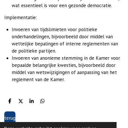
wat essentieel is voor een gezonde democratie.
Implementatie:
Invoeren van tijdslimieten voor politieke
onderhandelingen, bijvoorbeeld door middel van
wettelijke bepalingen of interne reglementen van
de politieke partijen.
Invoeren van anonieme stemming in de Kamer voor
bepaalde belangrijke kwesties, bijvoorbeeld door
middel van wetswijzigingen of aanpassing van het
reglement van de Kamer.
D
D
S
D
e
e
h
e
l
e
a
l
terug
e
l
r
e
n
e
n