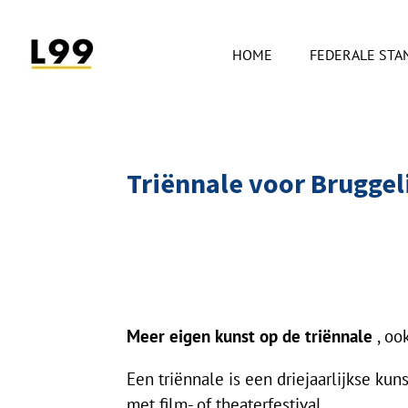
Ga
direct
HOME
FEDERALE ST
naar
de
hoofdinhoud
Triënnale voor Bruggel
Meer eigen kunst op de triënnale
, oo
Een triënnale is een driejaarlijkse k
met film- of theaterfestival.