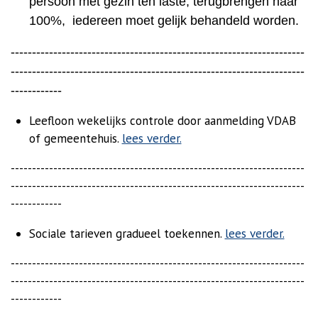
persoon met gezin ten laste, terugbrengen naar
100%, iedereen moet gelijk behandeld worden.
---------------------------------------------------------------------
---------------------------------------------------------------------
------------
Leefloon wekelijks controle door aanmelding VDAB
of gemeentehuis.
lees verder.
---------------------------------------------------------------------
---------------------------------------------------------------------
------------
Sociale tarieven gradueel toekennen.
lees verder.
---------------------------------------------------------------------
---------------------------------------------------------------------
------------