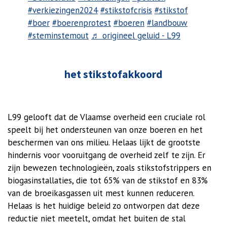
#verkiezingen2024
#stikstofcrisis
#stikstof
#boer
#boerenprotest
#boeren
#landbouw
#steminstemout
♬ origineel geluid - L99
het stikstofakkoord
L99 gelooft dat de Vlaamse overheid een cruciale rol
speelt bij het ondersteunen van onze boeren en het
beschermen van ons milieu. Helaas lijkt de grootste
hindernis voor vooruitgang de overheid zelf te zijn. Er
zijn bewezen technologieën, zoals stikstofstrippers en
biogasinstallaties, die tot 65% van de stikstof en 83%
van de broeikasgassen uit mest kunnen reduceren.
Helaas is het huidige beleid zo ontworpen dat deze
reductie niet meetelt, omdat het buiten de stal