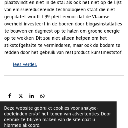
plaatsvindt en niet in de stal als ook het niet op de lijst
van emissiereducerende technologieën staat die niet
geüpdatet wordt. L99 pleit ervoor dat de Vlaamse
overheid investeert in de boeren door biogasinstallaties
te bouwen en dagmest op te halen om groene energie
op te wekken. Dit zou niet alleen helpen om het
stikstofgehalte te verminderen, maar ook de bodem te
redden door het gebruik van restproduct kunstmeststof.
lees verder.
D
D
S
D
e
e
h
e
Deze website gebruikt cookies voor analyse-
l
e
a
l
volg ons op Facebook
e
l
r
e
doeleinden en/of het tonen van advertenties. Door
n
e
n
gebruik te blijven maken van de site gaat u
hiermee akkoord.
F