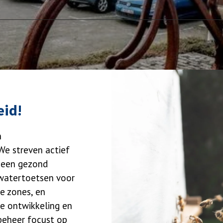
eid!
n
We streven actief
n een gezond
watertoetsen voor
e zones, en
e ontwikkeling en
beheer focust op