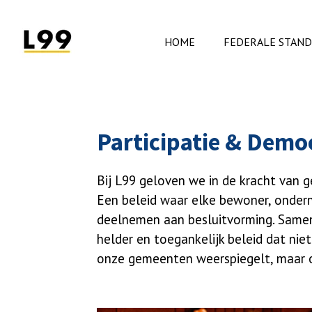
Ga
direct
HOME
FEDERALE STAN
naar
de
hoofdinhoud
Participatie & Democ
Bij L99 geloven we in de kracht van 
Een beleid waar elke bewoner, ondern
deelnemen aan besluitvorming. Same
helder en toegankelijk beleid dat nie
onze gemeenten weerspiegelt, maar o