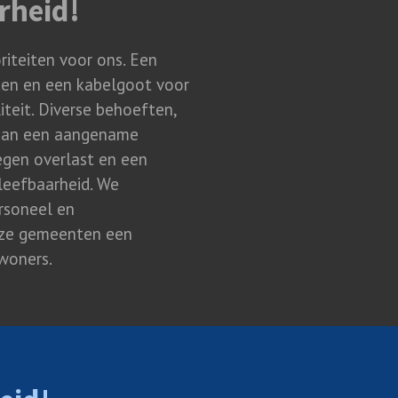
arheid!
oriteiten voor ons. Een
aden en een kabelgoot voor
iteit. Diverse behoeften,
j aan een aangename
egen overlast en een
 leefbaarheid. We
rsoneel en
nze gemeenten een
nwoners.