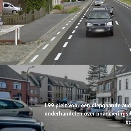
L99 pleit voor een diepgaande aud
onderhandelen over financieringsd
ec