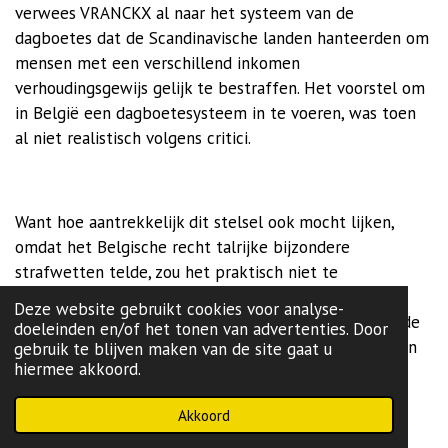
verwees VRANCKX al naar het systeem van de
dagboetes dat de Scandinavische landen hanteerden om
mensen met een verschillend inkomen
verhoudingsgewijs gelijk te bestraffen. Het voorstel om
in België een dagboetesysteem in te voeren, was toen
al niet realistisch volgens critici.
Want hoe aantrekkelijk dit stelsel ook mocht lijken,
omdat het Belgische recht talrijke bijzondere
strafwetten telde, zou het praktisch niet te
verwezenlijken zijn zonder een veelomvattende en
Deze website gebruikt cookies voor analyse-
tijdrovende tussenkomst van de wetgever.Tot dezelfde
doeleinden en/of het tonen van advertenties. Door
conclusie kwam LANDUYT dertig jaar later (in 2007) in
gebruik te blijven maken van de site gaat u
hiermee akkoord.
zijn eigen wetsvoorstel over de koppeling van de
strafrechtelijke geldboete aan de economische
Akkoord
draagkracht van de