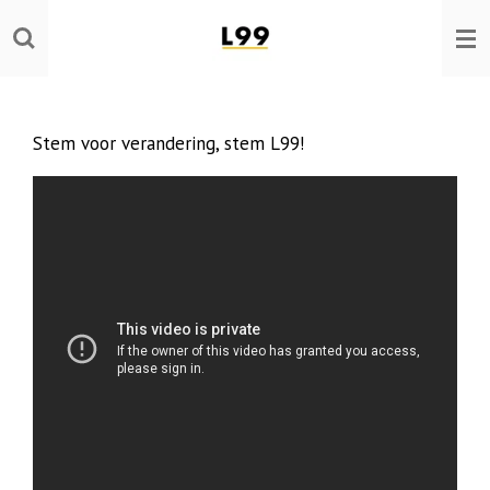
Ga
direct
naar
de
hoofdinhoud
Stem voor verandering, stem L99!