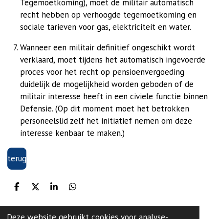
Tegemoetkoming), moet de militair automatisch
recht hebben op verhoogde tegemoetkoming en
sociale tarieven voor gas, elektriciteit en water.
Wanneer een militair definitief ongeschikt wordt
verklaard, moet tijdens het automatisch ingevoerde
proces voor het recht op pensioenvergoeding
duidelijk de mogelijkheid worden geboden of de
militair interesse heeft in een civiele functie binnen
Defensie. (Op dit moment moet het betrokken
personeelslid zelf het initiatief nemen om deze
interesse kenbaar te maken.)
terug
D
D
S
D
e
e
h
e
l
e
a
l
e
l
r
e
Deze website gebruikt cookies voor analyse-