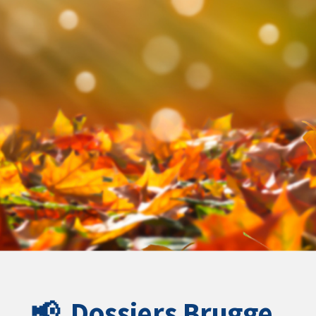
📢
Dossiers Brugge.