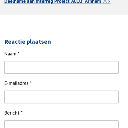
Deelname aan Interreg Project ‘ACCU’ Arnhem
🌞⚡
Reactie plaatsen
Naam *
E-mailadres *
Bericht *