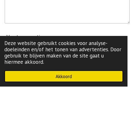
Verstuur reactie
Deze website gebruikt cookies voor analyse-
doeleinden en/of het tonen van advertenties. Door
gebruik te blijven maken van de site gaat u
Reacties
hiermee akkoord.
Er zijn geen reacties geplaatst.
Akkoord
onze lokale partij:
L99
-Brugge
Powered by
JouwWeb