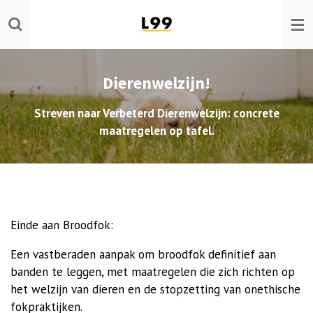
Ga
direct
naar
de
Dierenwelzijn!
hoofdinhoud
Streven naar Verbeterd Dierenwelzijn: concrete
maatregelen op tafel.
Einde aan Broodfok:
Een vastberaden aanpak om broodfok definitief aan
banden te leggen, met maatregelen die zich richten op
het welzijn van dieren en de stopzetting van onethische
fokpraktijken.