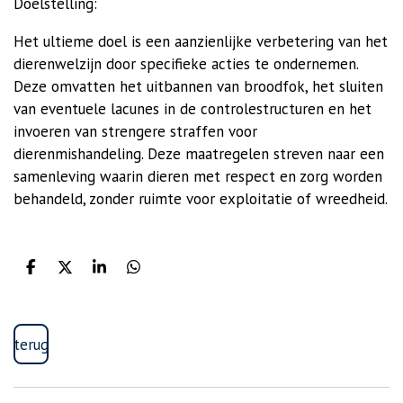
Doelstelling:
Het ultieme doel is een aanzienlijke verbetering van het
dierenwelzijn door specifieke acties te ondernemen.
Deze omvatten het uitbannen van broodfok, het sluiten
van eventuele lacunes in de controlestructuren en het
invoeren van strengere straffen voor
dierenmishandeling. Deze maatregelen streven naar een
samenleving waarin dieren met respect en zorg worden
behandeld, zonder ruimte voor exploitatie of wreedheid.
D
D
S
D
e
e
h
e
l
e
a
l
e
l
r
e
n
e
n
terug