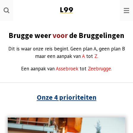
Ga
direct
naar
de
Brugge weer
voor
de Bruggelingen
hoofdinhoud
Dit is waar onze reis begint. Geen plan A, geen plan B
maar een aanpak van
A
tot
Z
.
Een aanpak van
Assebroek
tot
Zeebrugge
.
Onze 4 prioriteiten