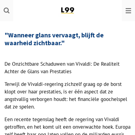
Ga
direct
naar
de
"Wanneer glans vervaagt, blijft de
hoofdinhoud
waarheid zichtbaar."
De Onzichtbare Schaduwen van Vivaldi: De Realiteit
Achter de Glans van Prestaties
Terwijl de Vivaldi-regering zichzelf graag op de borst
klopt over haar prestaties, is er één aspect dat ze
angstvallig verborgen houdt: het financiële goochelspel
dat ze spelen.
Een recente tegenslag heeft de regering van Vivaldi
getroffen, en het komt uit een onverwachte hoek. Europa
zelf heeft haar oog laten vallen op de miljarden euro's