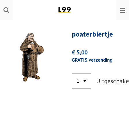
Ga
direct
naar
de
poaterbiertje
hoofdinhoud
€ 5,00
GRATIS verzending
Uitgeschake